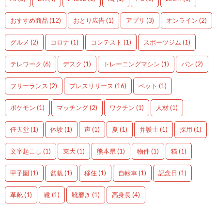
おすすめ商品
(12)
おとり広告
(1)
アプリ
(3)
オンライン
(2)
グルメ
(2)
コロナ
(1)
コンテスト
(1)
スポーツジム
(1)
テレワーク
(6)
デスク
(1)
トレーニングマシン
(1)
パン
(2)
フリーランス
(2)
プレスリリース
(16)
ペット
(1)
ポケモン
(1)
マッチング
(2)
ワクチン
(1)
人材
(1)
任天堂
(1)
体験
(1)
声
(1)
夏
(1)
弁護士
(1)
採用
(1)
文字起こし
(1)
東大
(1)
熊本県
(1)
物件
(1)
猫
(1)
甲子園
(1)
盆栽
(1)
移住
(1)
自転車
(1)
記念日
(1)
革靴
(1)
靴
(1)
靴磨き
(1)
高身長
(4)