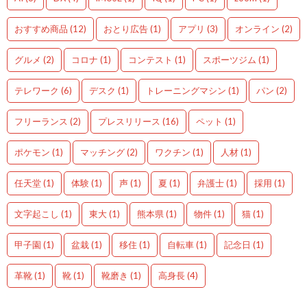
おすすめ商品
(12)
おとり広告
(1)
アプリ
(3)
オンライン
(2)
グルメ
(2)
コロナ
(1)
コンテスト
(1)
スポーツジム
(1)
テレワーク
(6)
デスク
(1)
トレーニングマシン
(1)
パン
(2)
フリーランス
(2)
プレスリリース
(16)
ペット
(1)
ポケモン
(1)
マッチング
(2)
ワクチン
(1)
人材
(1)
任天堂
(1)
体験
(1)
声
(1)
夏
(1)
弁護士
(1)
採用
(1)
文字起こし
(1)
東大
(1)
熊本県
(1)
物件
(1)
猫
(1)
甲子園
(1)
盆栽
(1)
移住
(1)
自転車
(1)
記念日
(1)
革靴
(1)
靴
(1)
靴磨き
(1)
高身長
(4)